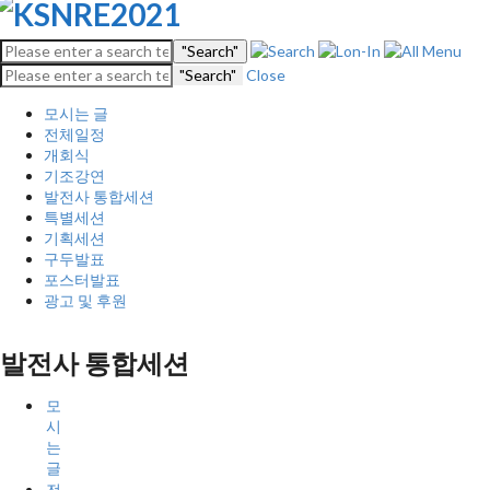
"Search"
"Search"
Close
모시는 글
전체일정
개회식
기조강연
발전사 통합세션
특별세션
기획세션
구두발표
포스터발표
광고 및 후원
발전사 통합세션
모
시
는
글