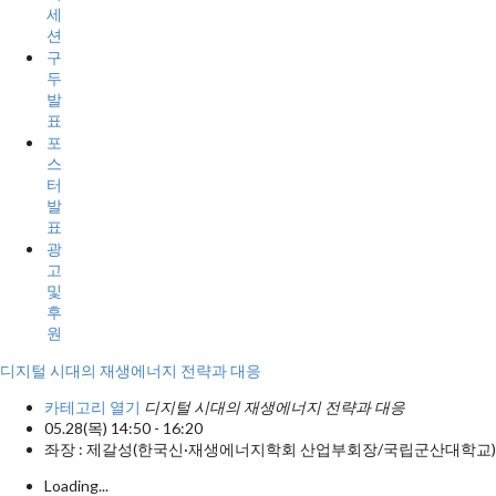
세
션
구
두
발
표
포
스
터
발
표
광
고
및
후
원
디지털 시대의 재생에너지 전략과 대응
카테고리 열기
디지털 시대의 재생에너지 전략과 대응
05.28(목) 14:50 - 16:20
좌장 : 제갈성(한국신·재생에너지학회 산업부회장/국립군산대학교)
Loading
.
.
.