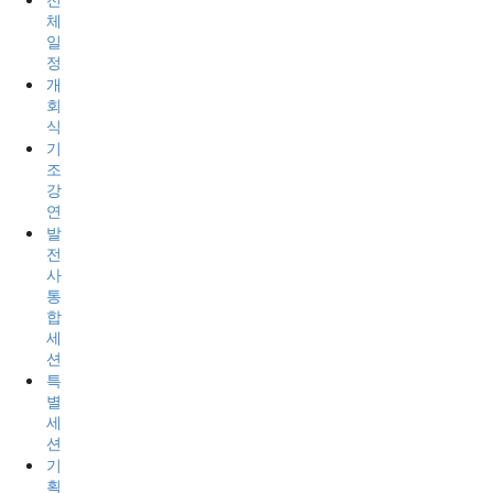
전
체
일
정
개
회
식
기
조
강
연
발
전
사
통
합
세
션
특
별
세
션
기
획